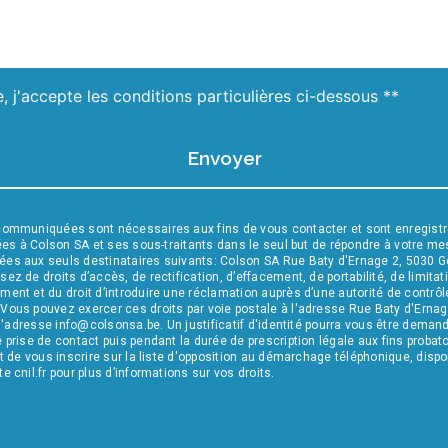
, j'accepte les conditions particulières ci-dessous **
Envoyer
communiquées sont nécessaires aux fins de vous contacter et sont enregistr
nées à Colson SA et ses sous-traitants dans le seul but de répondre à votre 
es aux seuls destinataires suivants: Colson SA Rue Baty d'Ernage 2, 5030 
 de droits d’accès, de rectification, d’effacement, de portabilité, de limitatio
nt et du droit d’introduire une réclamation auprès d’une autorité de contrôle,
ous pouvez exercer ces droits par voie postale à l'adresse Rue Baty d'Erna
 l'adresse info@colsonsa.be. Un justificatif d'identité pourra vous être dem
prise de contact puis pendant la durée de prescription légale aux fins probat
t de vous inscrire sur la liste d'opposition au démarchage téléphonique, dispo
te cnil.fr pour plus d’informations sur vos droits.