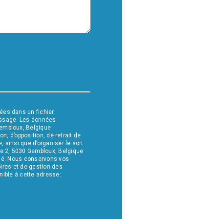
ées dans un fichier
message. Les données
Gembloux, Belgique
n, d’opposition, de retrait de
 ainsi que d’organiser le sort
ge 2, 5030 Gembloux, Belgique
andé. Nous conservons vos
oires et de gestion des
nible à cette adresse: