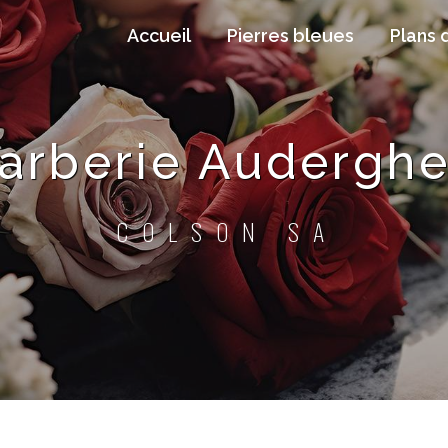
Accueil
Pierres bleues
Plans 
arberie Audergh
COLSON SA