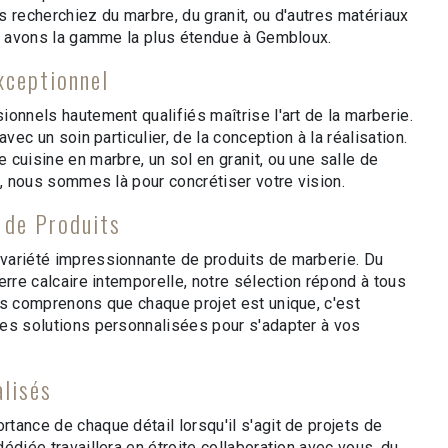
 recherchiez du marbre, du granit, ou d'autres matériaux
us avons la gamme la plus étendue à Gembloux.
xceptionnel
onnels hautement qualifiés maîtrise l'art de la marberie.
avec un soin particulier, de la conception à la réalisation.
cuisine en marbre, un sol en granit, ou une salle de
e, nous sommes là pour concrétiser votre vision.
 de Produits
variété impressionnante de produits de marberie. Du
erre calcaire intemporelle, notre sélection répond à tous
us comprenons que chaque projet est unique, c'est
es solutions personnalisées pour s'adapter à vos
alisés
tance de chaque détail lorsqu'il s'agit de projets de
édiée travaillera en étroite collaboration avec vous, du