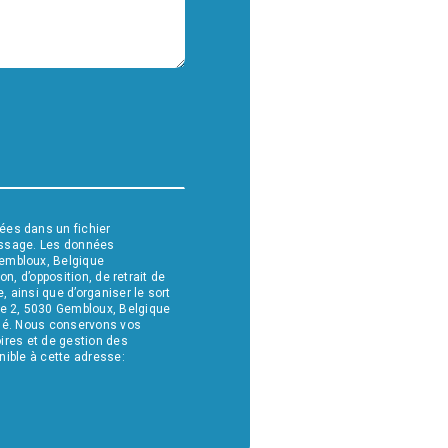
ées dans un fichier
message. Les données
Gembloux, Belgique
n, d’opposition, de retrait de
 ainsi que d’organiser le sort
ge 2, 5030 Gembloux, Belgique
andé. Nous conservons vos
oires et de gestion des
nible à cette adresse: