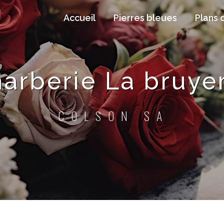
Accueil
Pierres bleues
Plans 
arberie La bruye
COLSON SA