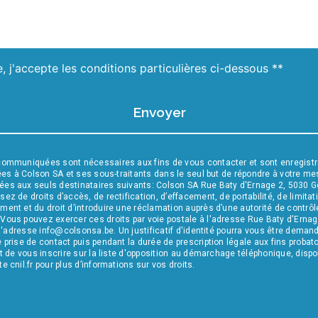
, j'accepte les conditions particulières ci-dessous **
Envoyer
communiquées sont nécessaires aux fins de vous contacter et sont enregistr
nées à Colson SA et ses sous-traitants dans le seul but de répondre à votre 
es aux seuls destinataires suivants: Colson SA Rue Baty d'Ernage 2, 5030 
 de droits d’accès, de rectification, d’effacement, de portabilité, de limitatio
nt et du droit d’introduire une réclamation auprès d’une autorité de contrôle,
ous pouvez exercer ces droits par voie postale à l'adresse Rue Baty d'Erna
 l'adresse info@colsonsa.be. Un justificatif d'identité pourra vous être dem
prise de contact puis pendant la durée de prescription légale aux fins probat
t de vous inscrire sur la liste d'opposition au démarchage téléphonique, dispo
te cnil.fr pour plus d’informations sur vos droits.