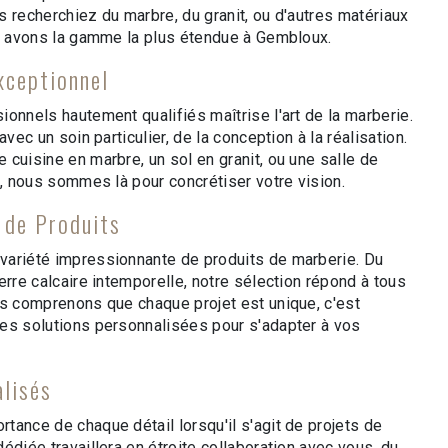
 recherchiez du marbre, du granit, ou d'autres matériaux
us avons la gamme la plus étendue à Gembloux.
xceptionnel
onnels hautement qualifiés maîtrise l'art de la marberie.
avec un soin particulier, de la conception à la réalisation.
cuisine en marbre, un sol en granit, ou une salle de
e, nous sommes là pour concrétiser votre vision.
 de Produits
variété impressionnante de produits de marberie. Du
erre calcaire intemporelle, notre sélection répond à tous
us comprenons que chaque projet est unique, c'est
es solutions personnalisées pour s'adapter à vos
alisés
tance de chaque détail lorsqu'il s'agit de projets de
édiée travaillera en étroite collaboration avec vous, du