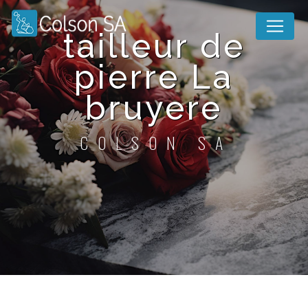
Panneau de gestion des cookies
tailleur de
pierre La
bruyere
COLSON SA